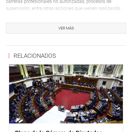
carreras profesionales no autorizadas, procesos de
supervisión, entre otras acciones que vienen realizando.
Otro anuncio fue la implementación de las defensorías
universitarias, así como la implementación de una línea
VER MÁS
gratuita y de acceso público y la supervisión anual para
que ninguna universidad cuente con personal
sentenciado o procesado por diversos delitos.
RELACIONADOS
MÁS ACCIONES Y RESULTADOS DE GESTIÓN
Luego de la exposición de la jefa de Sunedu, congresistas
de diversas bancadas dieron a conocer su preocupación
ante varios casos de solicitudes que no fueron
contestadas o resueltas en relación a pedidos de
información y toma de acciones relacionadas
principalmente a los temas de licenciamiento
institucional, entre otros casos que ha generado
preocupación por la comunidad universitaria en diversas
regiones del país.