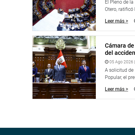
El Pleno de l
Facebook:
https://goo.gl/s5t7XN
Otero, ratificó
Twitter:
https://goo.gl/iMywRR
Leer más >
YouTube:
https://goo.gl/VBXBNk
Radio:
http://www.goo.gl/hMwTg1
Cámara de 
fotografia.congreso.gob.pe
del accide
05 Ago 2026 |
A solicitud d
Popular, el pr
Leer más >