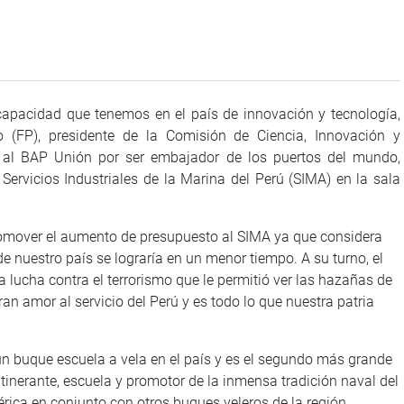
capacidad que tenemos en el país de innovación y tecnología,
o (FP), presidente de la Comisión de Ciencia, Innovación y
 al BAP Unión por ser embajador de los puertos del mundo,
Servicios Industriales de la Marina del Perú (SIMA) en la sala
omover el aumento de presupuesto al SIMA ya que considera
de nuestro país se lograría en un menor tiempo. A su turno, el
 lucha contra el terrorismo que le permitió ver las hazañas de
an amor al servicio del Perú y es todo lo que nuestra patria
n buque escuela a vela en el país y es el segundo más grande
inerante, escuela y promotor de la inmensa tradición naval del
rica en conjunto con otros buques veleros de la región.