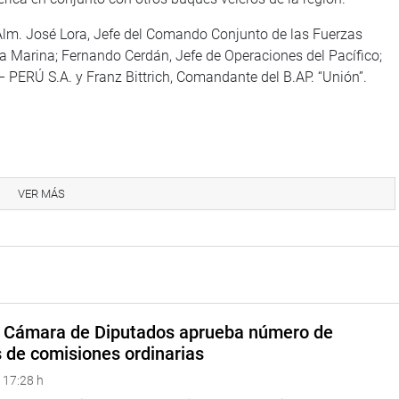
Alm. José Lora, Jefe del Comando Conjunto de las Fuerzas
 Marina; Fernando Cerdán, Jefe de Operaciones del Pacífico;
– PERÚ S.A. y Franz Bittrich, Comandante del B.AP. “Unión”.
VER MÁS
na web y redes sociales.
a Cámara de Diputados aprueba número de
s de comisiones ordinarias
 17:28 h