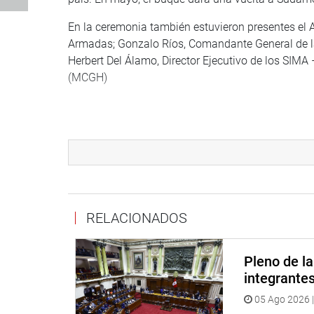
En la ceremonia también estuvieron presentes el 
Armadas; Gonzalo Ríos, Comandante General de la
Herbert Del Álamo, Director Ejecutivo de los SIMA 
(MCGH)
CENTRO DE NOTICIAS
RELACIONADOS
PRENSA-CONGRESO 24-4-18
Puede encontrar más información en nuestra pági
Pleno de l
Heraldo
:
http://www.goo.gl/Ty5Tto
integrante
05 Ago 2026 |
Portal:
http://www.congreso.gob.pe/