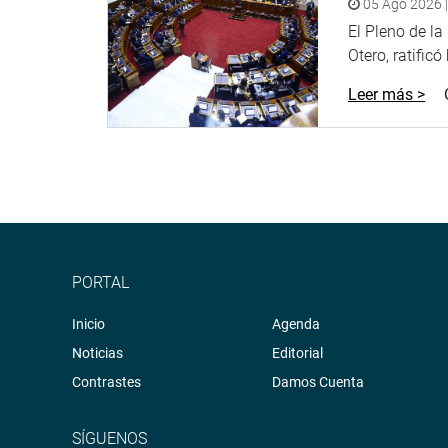
05 Ago 2026 |
El Pleno de l
Otero, ratificó
Leer más >
PORTAL
Inicio
Agenda
Noticias
Editorial
Contrastes
Damos Cuenta
SÍGUENOS