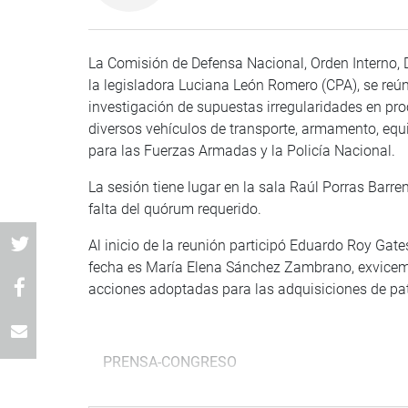
La Comisión de Defensa Nacional, Orden Interno, D
la legisladora Luciana León Romero (CPA), se reún
investigación de supuestas irregularidades en pr
diversos vehículos de transporte, armamento, equ
para las Fuerzas Armadas y la Policía Nacional.
La sesión tiene lugar en la sala Raúl Porras Barr
falta del quórum requerido.
Al inicio de la reunión participó Eduardo Roy Gat
fecha es María Elena Sánchez Zambrano, exvicemini
acciones adoptadas para las adquisiciones de patru
PRENSA-CONGRESO
Puede encontrar más información en nuestra pági