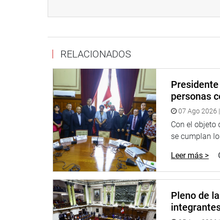
http://www.congreso.gob.pe/
Facebook:
https://www.facebook.com/congresop
RELACIONADOS
Twitter:
https://twitter.com/congresoperu
Youtube:
http://www.youtube.com/congresoperu
Presidente 
Soundcloud:
https://soundcloud.com/radiocongr
personas c
07 Ago 2026 |
Con el objeto
se cumplan los
Leer más >
Pleno de l
integrante