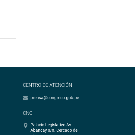
CENTRO DE ATENCIÓN
prensa@congreso.gob.pe
CNC
Palacio Legislativo Av.
Abancay s/n. Cercado de