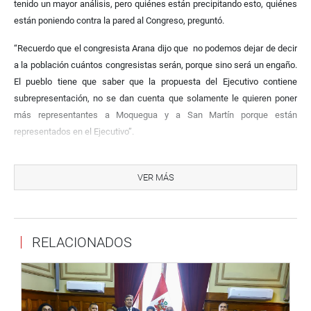
tenido un mayor análisis, pero quiénes están precipitando esto, quiénes
están poniendo contra la pared al Congreso, preguntó.
“Recuerdo que el congresista Arana dijo que no podemos dejar de decir
a la población cuántos congresistas serán, porque sino será un engaño.
El pueblo tiene que saber que la propuesta del Ejecutivo contiene
subrepresentación, no se dan cuenta que solamente le quieren poner
más representantes a Moquegua y a San Martín porque están
representados en el Ejecutivo”.
Javier Velásquez Quesquén, dijo que no creía “que nos pongamos
de acuerdo, hasta el lunes, por el número de congresistas, porque ni
VER MÁS
siquiera hemos puesto en debate el principio de igualdad, pluralismo, de
género, de participación descentralista de los representantes. ¿Eso lo
vamos a lograr en cuatro días?. Que los ciudadanos no digan después
RELACIONADOS
‘me llevaron a un error en el referéndum’. Si ahora definimos el número
de representantes, carece de sentido ponerle un tope de presupuesto y
si se hace bajo una norma de desarrollo, sí podemos ponerle un tope”.
JUAN SHEPUT