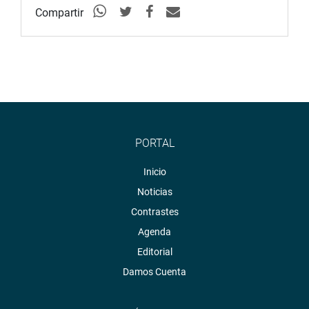
Compartir
establezca un tope presupuestal antes de establecer un número de
representantes. «Queremos bicameralidad pero sí es posible que no se
gaste más”.
MARCO ARANA
Marco Arana, a nombre de Frente Amplio (FA) recordó que “el
doctor Enrique Bernales, cuando vino a la comisión, dijo que ningún
pueblo se puede quedar sin representación y ese es un principio en el
PORTAL
que todos estamos de acuerdo. Para el FA es si vamos a un
bicamerilismo centralista y elitista, o si vamos a un bicameralismo
Inicio
democrático y descentralista, si eso lo tenemos claro podemos ver
Noticias
luego cómo se conforma”.
Contrastes
Dijo que su propuesta es que se asigne 48 senadores (dos por
Agenda
región), dos senadores para Lima y Callao, 2 más para Lima-Provincias y
Editorial
agregarle un representante para las comunidades indígenas, afros,
Damos Cuenta
entre otros, haciendo un total de 55 senadores.
Gino Costa (NoA) señaló que “el número de congresistas está ligado a