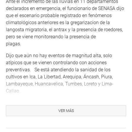
Ante el incremento de las lluvias en 11 departamentos
declarados en emergencia, el funcionario de SENASA dijo
que el escenario probable registrado en fenómenos
climatológicos anteriores es la gregarizacion de la
langosta migratoria, el antrax y la presencia de roedores,
pero se viene monitoreando la presencia de
plagas.
Dijo que aún no hay eventos de magnitud alta, solo
atípicos que se vienen controlando con acciones
preventivas. Se está atendiendo la sanidad de los
cultivos en Ica, La Libertad, Arequipa, Áncash, Piura,
Lambayeque, Huancavelica, Tumbes, Loreto y Lima-
Callao.
También se está trabajando en la prevención de la
langosta en Lambayeque, Cajamarca, Huancavelica,
VER MÁS
Ayacucho, Apurímac, Cusco y Huánuco.
El congresista Elard Melgar dijo que los que conocen de