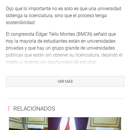
Dijo que lo importante no es solo es que una universidad
obtenga la licenciatura, sino que el proceso tenga
sostenibilidad.
El congresista Édgar Tello Montes (BMCN) señaló que
hoy la mayoría de estudiantes están en universidades
privadas y que hay un grupo grande de universidades
públicas que están sin obtener su licenciatura, dejando el
medio a jóvenes sin oportunidad de estudiar.
Esta afirmación fue corroborada por el congresista José
María Balcázar Zelada (PB), a la par presidente de la
VER MÁS
comisión, quien dijo que funcionarios del Ministerio de
Educación confirmaron que dos terceras partes de
estudiantes están en universidades privadas.
RELACIONADOS
La congresista Noelia Herrera Medina (RP) lamentó que
muchos jóvenes de secundaria no tengan oportunidad de
estudiar en las universidades porque muchas fueron