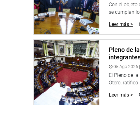
Con el objeto
se cumplan los
Leer más >
Pleno de l
integrante
05 Ago 2026 |
El Pleno de l
Otero, ratificó
Leer más >