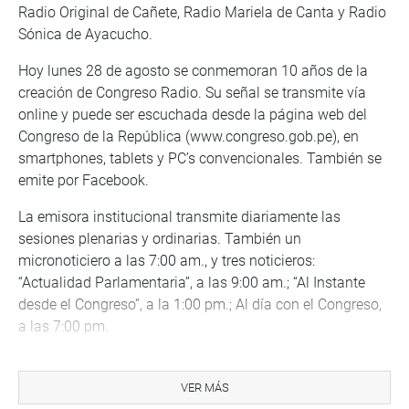
Radio Original de Cañete, Radio Mariela de Canta y Radio
Sónica de Ayacucho.
Hoy lunes 28 de agosto se conmemoran 10 años de la
creación de Congreso Radio. Su señal se transmite vía
online y puede ser escuchada desde la página web del
Congreso de la República (www.congreso.gob.pe), en
smartphones, tablets y PC’s convencionales. También se
emite por Facebook.
La emisora institucional transmite diariamente las
sesiones plenarias y ordinarias. También un
micronoticiero a las 7:00 am., y tres noticieros:
“Actualidad Parlamentaria”, a las 9:00 am.; “Al Instante
desde el Congreso”, a la 1:00 pm.; Al día con el Congreso,
a las 7:00 pm.
Este último informativo, en virtud a un acuerdo con Radio
Nacional, se emite en vivo por la señal FM y por YouTube,
VER MÁS
y en él se brinda un completo resumen de la jornada