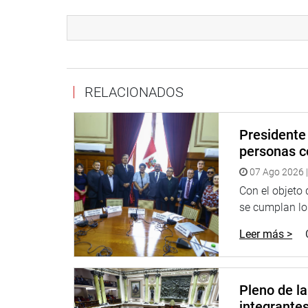
PRENSA-CONGRESO
Puede encontrar más información en nuestra pági
RELACIONADOS
http://www.congreso.gob.pe/
Facebook:
https://www.facebook.com/congresop
Presidente 
Twitter:
https://twitter.com/congresoperu
personas c
07 Ago 2026 |
Youtube:
http://www.youtube.com/congresoperu
Con el objeto
Soundcloud:
https://soundcloud.com/radiocongr
se cumplan los
Leer más >
Pleno de l
integrante