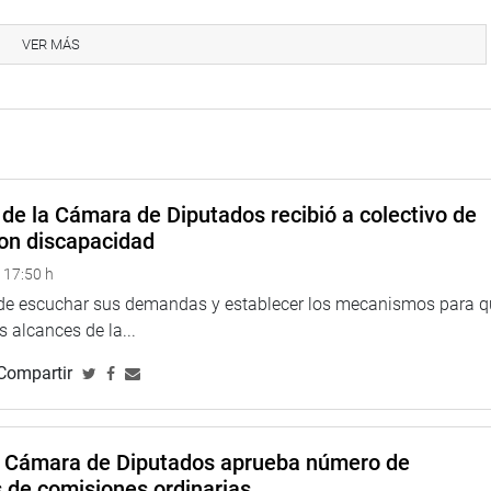
VER MÁS
na web y redes socialesdsa.
eru
de la Cámara de Diputados recibió a colectivo de
on discapacidad
 17:50 h
 de escuchar sus demandas y establecer los mecanismos para 
eso
 alcances de la...
Compartir
a Cámara de Diputados aprueba número de
s de comisiones ordinarias