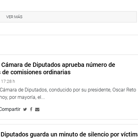
 insumos necesarios para hacer las pruebas pertinentes, las que
eses, ya no hay delito.
VER MÁS
a la falta de empatía con los pacientes; y que se necesita
ico.
entes operativos en un ambiente donde hay carros marcados con
en pagar cupos a sus propietarios.
a Cámara de Diputados aprueba número de
as y las carceletas están vacías. Hay gente que hace bien su
s de comisiones ordinarias
tros que no. Estoy harta de ver que mi país se hunde en la
 17:28 h
a Cámara de Diputados, conducido por su presidente, Oscar Reto
a República investigar a las entidades que realizan las compras
 hoy, por mayoría, el...
C, que cuesta 400 mil soles y en Chiclayo las han comprado
Compartir
esista Yarrow Lumbreras la realizó en compañía de su compañero
e La Libertad.
Diputados guarda un minuto de silencio por vícti