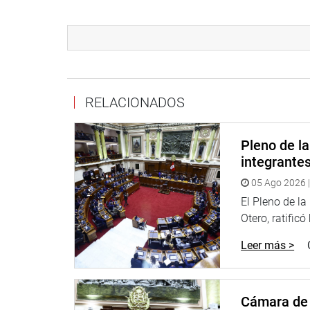
Indicó que en la morgue de Trujillo no existen los
son enviadas a Lima, y después de tres y cuatro m
Comentó que se trabaja en forma inhumana debido 
reestructurar el Poder Judicial y el Ministerio Públ
RELACIONADOS
Refirió que en Trujillo, la policía hace sorprend
logotipos por bandas de extorsionadores, que hac
Pleno de l
“La fiscalía desaparece cuando ya pasaron 48 hor
integrante
trabajo, y hay que sacarse el sombrero, pero hay o
05 Ago 2026 |
inseguridad”, anotó.
El Pleno de l
La legisladora pidió a la Contraloría General de l
Otero, ratificó
de medicamentos e instrumentos como el Arco en 
Leer más >
por dos millones 700 mil soles.
Cabe indicar que la supervisión in situ la congr
de bancada Diego Bazán Calderón representante d
Cámara de 