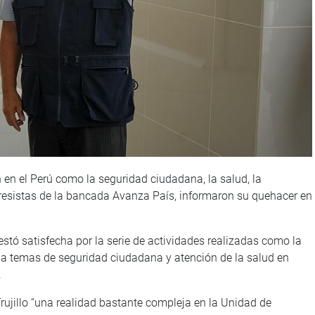
en el Perú como la seguridad ciudadana, la salud, la
gresistas de la bancada Avanza País, informaron su quehacer en
tó satisfecha por la serie de actividades realizadas como la
no a temas de seguridad ciudadana y atención de la salud en
.
rujillo “una realidad bastante compleja en la Unidad de