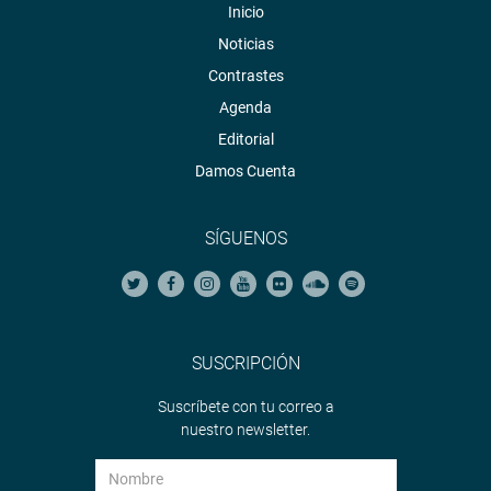
Inicio
Twitter:https://twitter.com/congresoperu<https://twitter.com
Noticias
Contrastes
Youtube:http://www.youtube.com/congresoperu
Agenda
<http://www.youtube.com/congresoperu>
Editorial
Soundcloud:https://soundcloud.com/radiocongreso
Damos Cuenta
<https://soundcloud.com/radiocongreso>
SÍGUENOS
SUSCRIPCIÓN
Suscríbete con tu correo a
nuestro newsletter.