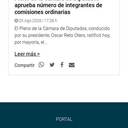
aprueba número de integrantes de
Facebook:
comisiones ordinarias
https://www.facebook.com/congresodelarepublicadelperu?
fref=ts
05 Ago 2026 | 17:28 h
El Pleno de la Cámara de Diputados, conducido
Twitter: https://twitter.com/congresoperu
por su presidente, Oscar Reto Otero, ratificó hoy,
por mayoría, el...
Youtube: http://www.youtube.com/congresoperu
Leer más >
Compartir
PRENSA-CONGRESO*
Puede encontrar más información en nuestra página web
y redes sociales.
http://www.congreso.gob.pe/
Facebook:https://www.facebook.com/congresodelarepublica
fref=ts
PORTAL
<https://www.facebook.com/congresodelarepublicadelperu?
fref=ts>