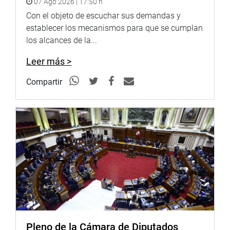
07 Ago 2026 | 17:50 h
congresistas como Alejandro Aguinaga, Javier Velásquez,
Con el objeto de escuchar sus demandas y
Daniel Abugattas, Martin Rivas y otros que pidieron
establecer los mecanismos para que se cumplan
asegurar que el objeto de la expropiación sea asegurar la
los alcances de la...
construcción del nuevo mercado y que los más de 3800
comerciantes que laboran allí sean los verdaderos
Leer más >
beneficiarios.
Compartir
En respuesta a cuestionamientos de Martha Chávez, el
parlamentario Virgilio Acuña indicó que los límites de los
puestos serán incluidos en el expediente de expropiación,
tal como lo establece el DL 1192. Y aseguró que la gran
beneficiada con la nueva norma serán la ciudad y sus
habitantes, incluidos los comerciantes, y no los grandes
empresarios.
Puede encontrar más información en nuestra página web
y redes sociales.
http://www.congreso.gob.pe/
Pleno de la Cámara de Diputados