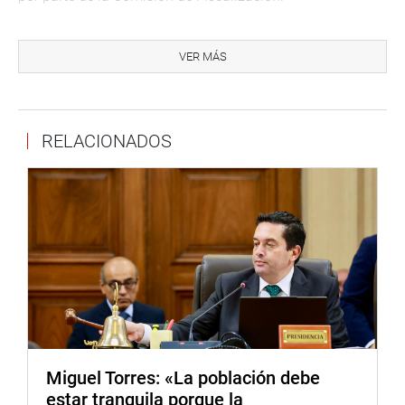
La legisladora, Katy Ugarte Mamani (PL), propuso que la
investigación debería alcanzar a los que han promovido
VER MÁS
las protestas, paros y bloqueos de vías en distintas
circunscripciones del país, mientras que Alex Paredes (PL)
intervino para pronunciarse en contra de una comisión
RELACIONADOS
investigadora con esa finalidad.
El congresista, Héctor Valer Pinto (PD), señaló que las
comisiones ordinarias -sea de Fiscalización o de Defensa
Nacional- pueden realizar las investigaciones solicitadas
para no incurrir en gastos inadecuados. Su colega Wilson
Soto (AP) se pronunció a favor de una profunda
investigación para que no reine la impunidad.
La legisladora, Patricia Juárez Gallegos (FP), lamentó las
expresiones de algunos colegas que se oponen a que se
conforme una comisión investigadora, mientras que sus
Miguel Torres: «La población debe
colegas Paul Gutiérrez (PL) y Darwin Espinoza (AP)
estar tranquila porque la