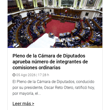
destinado a un nuevo Fondo de Capacitación y Bienestar
de los Trabajadores.
Antes, se presentó el director ejecutivo del Organismo
Técnico de la Administración de los Servicios de
Saneamiento, Héctor Barreda Domínguez, quien informó
que existen 180 trabajadores en la entidad y que están
agrupados en dos sindicatos.
OFICINA DE COMUNICACIONES
Pleno de la Cámara de Diputados
aprueba número de integrantes de
comisiones ordinarias
05 Ago 2026 | 17:28 h
El Pleno de la Cámara de Diputados, conducido
por su presidente, Oscar Reto Otero, ratificó hoy,
por mayoría, el...
Leer más >