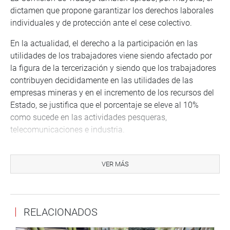
dictamen que propone garantizar los derechos laborales
individuales y de protección ante el cese colectivo.
En la actualidad, el derecho a la participación en las
utilidades de los trabajadores viene siendo afectado por
la figura de la tercerización y siendo que los trabajadores
contribuyen decididamente en las utilidades de las
empresas mineras y en el incremento de los recursos del
Estado, se justifica que el porcentaje se eleve al 10%
como sucede en las actividades pesqueras,
telecomunicaciones e industria.
Así, se propone que el 75% del total de las utilidades que
les corresponden a los trabajadores sea calculado en
VER MÁS
función de los días trabajados mientras que el 25%
restante se debe calcular sobre el monto de las
remuneraciones percibidas, reza el dictamen.
RELACIONADOS
Complementariamente se plantea que, sobre el tope de
las 18 remuneraciones se aplique una afectación del 30%