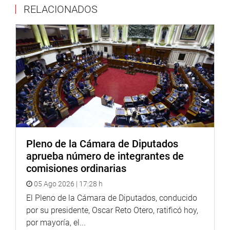
RELACIONADOS
para consumo humano. Fue aprobado en primera
votación con 106 votos.
La sesión plenaria se suspendió a las 10:30 de la noche y
continuará mañana a partir de las 10 de la mañana.
OFICINA DE COMUNICACIONES
Pleno de la Cámara de Diputados
aprueba número de integrantes de
comisiones ordinarias
05 Ago 2026 | 17:28 h
El Pleno de la Cámara de Diputados, conducido
por su presidente, Oscar Reto Otero, ratificó hoy,
por mayoría, el...