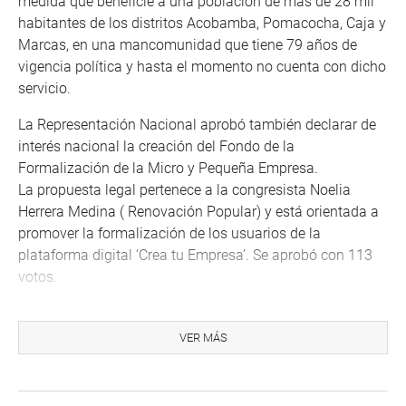
medida que beneficie a una población de más de 28 mil
habitantes de los distritos Acobamba, Pomacocha, Caja y
Marcas, en una mancomunidad que tiene 79 años de
vigencia política y hasta el momento no cuenta con dicho
servicio.
La Representación Nacional aprobó también declarar de
interés nacional la creación del Fondo de la
Formalización de la Micro y Pequeña Empresa.
La propuesta legal pertenece a la congresista Noelia
Herrera Medina ( Renovación Popular) y está orientada a
promover la formalización de los usuarios de la
plataforma digital ‘Crea tu Empresa’. Se aprobó con 113
votos.
Igualmente, se aprobó declarar de necesidad pública e
interés nacional la modernización y ampliación de las
VER MÁS
plantas de tratamiento de agua El Arenal en Paita y
Curumuy (Piura), con la finalidad de incrementar la
producción y el tratamiento de mayores niveles de agua