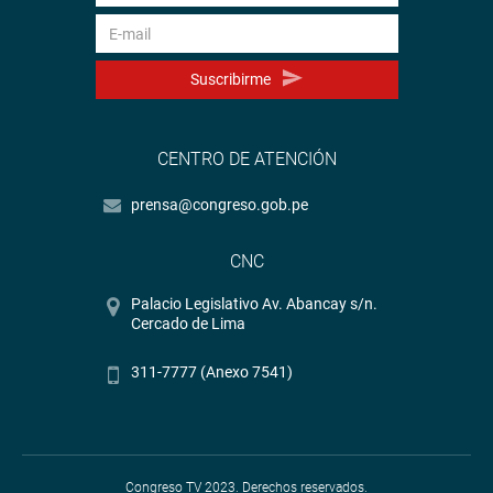
Youtube:
http://www.youtube.com/congresoperu
Soundcloud:
https://soundcloud.com/radiocongreso
Suscribirme
CENTRO DE ATENCIÓN
prensa@congreso.gob.pe
CNC
Palacio Legislativo Av. Abancay s/n.
Cercado de Lima
311-7777 (Anexo 7541)
Congreso TV 2023. Derechos reservados.