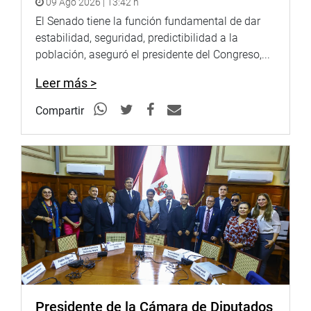
09 Ago 2026 | 13:42 h
El Senado tiene la función fundamental de dar
Señalaron que el documento no ha tenido en cuenta la
estabilidad, seguridad, predictibilidad a la
realidad nutricional del Perú y, además, deja de lado
población, aseguró el presidente del Congreso,...
aspectos importantes como la anemia y la desnutrición
crónica de los niños.
Leer más >
“La obesidad y el sobrepeso alcanza a niños. Y la
Compartir
industria está preocupada por eso”, anotó Luza Elías de
ABRESA, al tiempo de añadir que los productos deben
contar con un etiquetado nutricional obligatorio.
Saby Mauricio Alza, decana del Colegio de Nutricionistas
del Perú, manifestó que el Reglamento se hizo sin pensar
en el objetivo principal por el cual se dio la ley, es decir,
reducir la obesidad infantil; mientras que Crisólogo
Cáceres, presidente de la Asociación de Consumidores y
Usuarios del Perú- ASPEC, expresó también su
desacuerdo con el documento.
Presidente de la Cámara de Diputados
Cáceres pidió al grupo de trabajo que se solicite a la