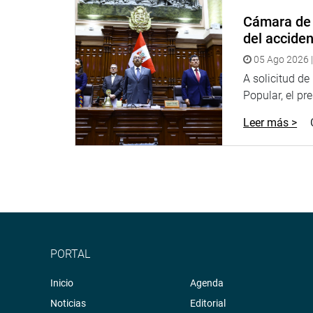
Cámara de 
El único varón del grupo parlamentario, congresis
del accide
creación del Ministerio de Familia y saludó los pl
condiciones de vida de los sectores más necesita
05 Ago 2026 |
A solicitud d
LA MINISTRA
Popular, el pr
Por sus lado Ana María Choquehuanca dijo que si p
Leer más >
trabajar mucho e indicó que en el 2016 el 68.2 % d
o compañero aunque ese porcentaje ha disminui
De igual manera, indicó que el índice de desigual
está lejos de la paridad.
Asimismo, señaló que en el 2009 las víctimas de f
de cien.
PORTAL
Indicó que entre las estrategias que se está desar
Inicio
protección y el empoderamiento económico para q
Agenda
Noticias
Editorial
La titular del MIMP destacó que un aspecto importa