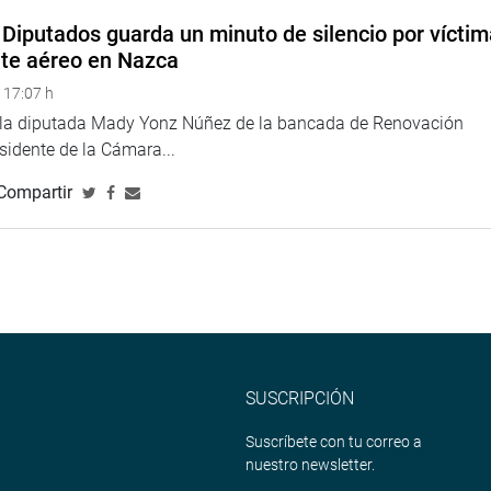
Diputados guarda un minuto de silencio por vícti
ta Juan Carlos Gonzales (FP) planteó la necesidad de la
nte aéreo en Nazca
anes de la ministra con relación a sus planes para mejorar las
dos.
 17:07 h
e la diputada Mady Yonz Núñez de la bancada de Renovación
esidente de la Cámara...
or un lado la violencia física ha disminuido aún hace falta
Compartir
e mujeres en el Perú sufrió de violencia por parte de su esposo
do últimamente.
dad de género solo se ha reducido 0.138 en diez años y aún
eminicidio llegaron a 154 mientras que en el 2016 esa cifra fue
SUSCRIPCIÓN
rollando en su sector se comprende la prevención, atención,
Suscríbete con tu correo a
ue la mujer pueda independizarse de su victimario.
nuestro newsletter.
nte es el fortalecimiento de las familias para lo cual tiene un