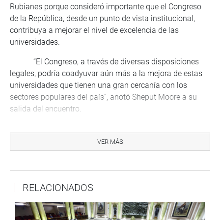
Rubianes porque consideró importante que el Congreso
de la República, desde un punto de vista institucional,
contribuya a mejorar el nivel de excelencia de las
universidades.
“El Congreso, a través de diversas disposiciones
legales, podría coadyuvar aún más a la mejora de estas
universidades que tienen una gran cercanía con los
sectores populares del país”, anotó Sheput Moore a su
salida del encuentro.
El parlamentario precisó que se puede legislar con
el fin de promover los niveles de calidad de la educación y
VER MÁS
la mejora de la infraestructura de los universidades
nacionales.
RELACIONADOS
PRENSA-CONGRESO