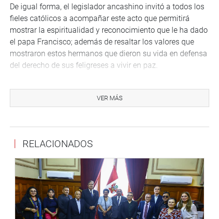
De igual forma, el legislador ancashino invitó a todos los
fieles católicos a acompañar este acto que permitirá
mostrar la espiritualidad y reconocimiento que le ha dado
el papa Francisco; además de resaltar los valores que
mostraron estos hermanos que dieron su vida en defensa
del derecho de sus feligreses a vivir en paz.
Como se recuerda, los frailes franciscanos Miguel y
Zbigniew, y el sacerdote Sandro Dordi, fueron asesinados
VER MÁS
por miembros de Sendero Luminoso en agosto de 1991
cuando desarrollaban su labor misionera con la
población de Pariacoto y Santa.
RELACIONADOS
Programa:
http://cort.as/ZjdH
Agradecemos su difusión
Lima, 3 de diciembre de 2015
Oficina Prensa – Despacho Congresal
Mayor información: 996282313