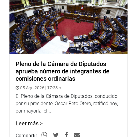
escenario político, Rospigliosi Capurro coincidió en que la
inestabilidad es una constante en el país.
“En el Perú, de un día para otro, las cosas pueden
cambiar. Por ahora, estamos a la espera de ver qué es lo
que finalmente va a ocurrir y si aparecen pruebas
contundentes” (en el Casso Jerí), subrayó.
Finalmente, reiteró que el país necesita soluciones
radicales y expresó su confianza en que, a partir del
Pleno de la Cámara de Diputados
próximo 28 de julio, se conforme un gobierno fuerte,
aprueba número de integrantes de
capaz de aplicar medidas firmes y de restablecer de
comisiones ordinarias
manera real y efectiva la división de poderes.
05 Ago 2026 | 17:28 h
El Pleno de la Cámara de Diputados, conducido
OFICINA DE COMUNICACIONES E IMAGEN
por su presidente, Oscar Reto Otero, ratificó hoy,
INSTITUCIONAL
por mayoría, el...
Leer más >
Compartir