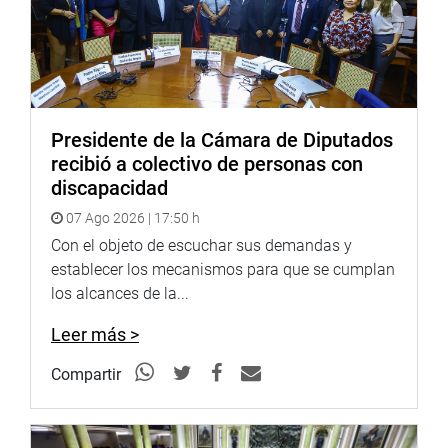
aumento de tarifas bajo el argumento de una crisis
financiera.
Rospigliosi Capurro sostuvo que el problema del agua
potable en Lima y en diversas ciudades del país es
sumamente complejo, en gran parte debido al deficiente
Presidente de la Cámara de Diputados
desempeño de las empresas públicas que dependen de
recibió a colectivo de personas con
los gobiernos locales y que no han logrado resolver las
discapacidad
necesidades básicas de la población.
07 Ago 2026 | 17:50 h
Por ello, consideró que ha llegado el momento de evaluar
Con el objeto de escuchar sus demandas y
seriamente la implementación de asociaciones público-
establecer los mecanismos para que se cumplan
privadas como una alternativa para mejorar los servicios
los alcances de la...
y cerrar brechas históricas que afectan a millones de
peruanos.
Leer más >
Crisis política y necesidad de un gobierno fuerte
Compartir
Consultado sobre las investigaciones que involucran al
presidente José Jerí y la posibilidad de un cambio en el