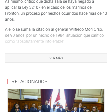
Asimismo, criticó que dicha sala se haya negado a
aplicar la Ley 32107 en el caso de los marinos del
Frontón, un proceso por hechos ocurridos hace más de 40
años.
A ello se suma la citación al general Wilfredo Mori Orso,
de 90 años, por un hecho de 1984, situación que calificó
como “absolutamente intolerable”.
“El Congreso dicta las leyes, el Ejecutivo las promulga y el
Poder Judicial tiene la obligación de aplicarlas. El Poder
VER MÁS
Judicial no legisla. Lo que estamos viendo es un
desacato flagrante de la ley, de la Constitución y del
principio de separación de poderes”, manifestó
RELACIONADOS
Rospigliosi Capurro en declaraciones a la prensa.
Sedapal y la “planilla de oro”
De otro lado, el presidente encargado del Congreso se
refirió a la situación de Sedapal, que viene exigiendo un