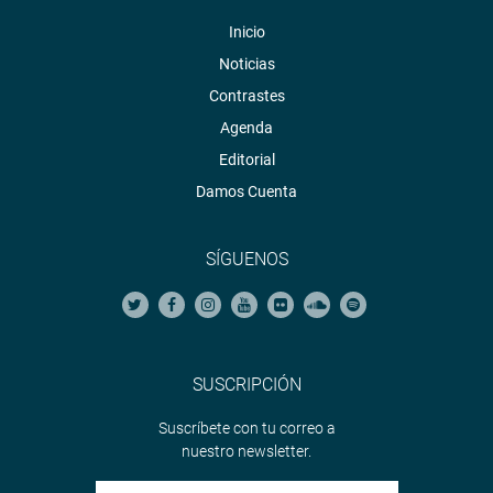
nacional, contará con el respaldo de las distintas
bancadas.
Inicio
Noticias
OFICINA DE COMUNICACIONES E IMAGEN
INSTITUCIONAL
Contrastes
Agenda
Editorial
Damos Cuenta
SÍGUENOS
SUSCRIPCIÓN
Suscríbete con tu correo a
nuestro newsletter.