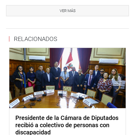
HEMICICLO LISTO Y RENOVADO
VER MÁS
En otro momento, el presidente encargado del Congreso
anunció que el hemiciclo principal de sesiones se
encuentra listo para la realización del Pleno de este
jueves 5, a las 10:00 horas, tras una renovación integral
RELACIONADOS
que forma parte de un proceso de modernización
institucional.
Informó que los trabajos incluyeron también la
renovación del hemiciclo Raúl Porras Barrenechea, donde
funcionará el Senado a partir del 28 de julio, así como la
remodelación de diversos ambientes del edificio del
Congreso.
Se informó que, como parte de estas labores, se retiraron
más de 300 toneladas de desechos acumulados en el
Presidente de la Cámara de Diputados
tercer piso y más de 40 toneladas en el segundo piso,
recibió a colectivo de personas con
producto de construcciones informales realizadas
discapacidad
durante las últimas décadas, muchas de ellas sin planos