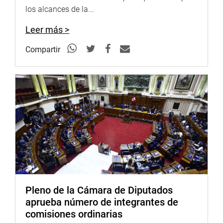
décadas escribieron con valor una de las páginas más
los alcances de la...
gloriosas en la defensa de nuestra libertad y soberanía».
Leer más >
Compartir
El tercer vicepresidente del Congreso, Alejandro Cavero,
participa en el homenaje por los XXVIII años de la operación
Chavín de Huantar, realizado en la sala Raúl Porras
Barrenechea. (Congreso de la República/VVásquez)
Pleno de la Cámara de Diputados
A su vez, el embajador del Perú en Japón, Tsuyoshi
aprueba número de integrantes de
Yamamoto, manifestó que hoy en el país se disfruta una
comisiones ordinarias
vida libre del terrorismo gracias a la dedicación y