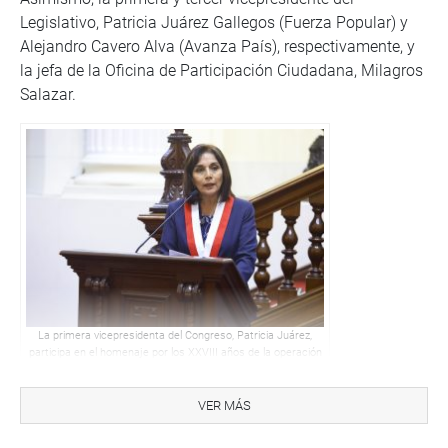
Legislativo, Patricia Juárez Gallegos (Fuerza Popular) y
Alejandro Cavero Alva (Avanza País), respectivamente, y
la jefa de la Oficina de Participación Ciudadana, Milagros
Salazar.
La primera vicepresidenta del Congreso, Patricia Juárez,
participa en el homenaje por los XXVIII años de la operación
Chavín de Huantar, realizado en la sala Raúl Porras
Barrenechea. (Congreso de la República/VVásquez)
VER MÁS
Durante su intervención, Juárez Gallegos destacó que el