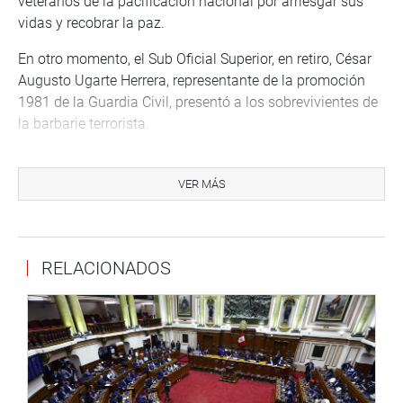
veteranos de la pacificación nacional por arriesgar sus
vidas y recobrar la paz.
En otro momento, el Sub Oficial Superior, en retiro, César
Augusto Ugarte Herrera, representante de la promoción
1981 de la Guardia Civil, presentó a los sobrevivientes de
la barbarie terrorista.
Jesús Daniel Paredes, sobreviviente a dos emboscadas
terroristas en la selva; Walter Ramos Candía y Pedro
VER MÁS
Ayma Reyes, quienes se enfrentaron con terroristas en la
ciudad de Puno y en la localidad de Pichari,
respectivamente.
RELACIONADOS
En el acto protocolar culminó con la entrega de diplomas
de honor a los ex miembros de la Guardia Civil del Perú.
Cabe recordar que la Guardia Civil del Perú es la
organización policial más antigua de América. Su origen
se remonta al año 1873, siendo el cuerpo militar de la