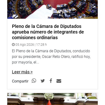
policía uniformada, institución encargada de la defensa
de la integridad territorial, la conservación del orden
púbico, la defensa de la vida, el honor y el patrimonio de
las personas; y del cumplimiento de la ley.
Pleno de la Cámara de Diputados
OFICINA DE COMUNICACIONES
aprueba número de integrantes de
comisiones ordinarias
05 Ago 2026 | 17:28 h
El Pleno de la Cámara de Diputados, conducido
por su presidente, Oscar Reto Otero, ratificó hoy,
por mayoría, el...
Leer más >
Compartir