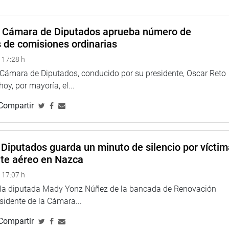
desde el mes siguiente a cumplir 60 años hasta los 65; el
mpo de Servicios (CTS) al momento del cese, entre otros.
a Cámara de Diputados aprueba número de
TUCIONAL
s de comisiones ordinarias
 17:28 h
a Cámara de Diputados, conducido por su presidente, Oscar Reto
 hoy, por mayoría, el...
Compartir
Diputados guarda un minuto de silencio por vícti
nte aéreo en Nazca
 17:07 h
e la diputada Mady Yonz Núñez de la bancada de Renovación
esidente de la Cámara...
Compartir