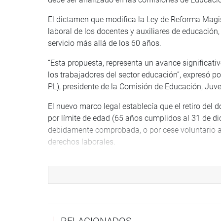
El dictamen que modifica la Ley de Reforma Magist
laboral de los docentes y auxiliares de educación,
servicio más allá de los 60 años.
“Esta propuesta, representa un avance significativo
los trabajadores del sector educación”, expresó 
PL), presidente de la Comisión de Educación, Juve
El nuevo marco legal establecía que el retiro del
por límite de edad (65 años cumplidos al 31 de d
debidamente comprobada, o por cese voluntario a 
derechos laborales.
En el caso de los auxiliares de educación nombrad
término de la relación laboral se da por renuncia,
voluntario desde los 60 hasta los 69 años, o límit
Con el propósito de retener la experiencia pedag
dictamen disponía la creación de un programa de
RELACIONADOS