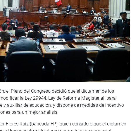
ón, el Pleno del Congreso decidió que el dictamen de los
modificar la Ley 29944, Ley de Reforma Magisterial, para
nte y auxiliar de educación, y dispone de medidas de incentivo
siones para un mejor análisis.
tor Flores Ruíz (bancada FP), quien consideró que el dictamen
n y Presupuesto, este último por materia presupuestal.