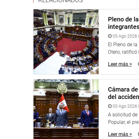
la remuneración íntegra mensual, no pensionable, 
incremento de un 15 % en la Compensación por Tie
Pleno de l
OFICINA DE COMUNICACIONES E IMAGEN INSTI
integrante
05 Ago 2026 |
El Pleno de l
Otero, ratificó
Leer más >
Cámara de 
del accide
05 Ago 2026 |
A solicitud d
Popular, el pr
Leer más >