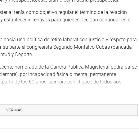
erial tenía como objetivo regular el término de la relación
 y establecer incentivos para quienes decidan continuar en el
 hacia una política de retiro laboral con justicia y respeto para
por su parte el congresista Segundo Montalvo Cubas (bancada
ntud y Deporte.
 docente nombrado de la Carrera Pública Magisterial podrá darse
iciembre), por incapacidad física o mental permanente
partir de los 60 años, siempre con el goce de todos sus
os en instituciones educativas públicas, señalaba que al
 destitución, incapacidad permanente, fallecimiento, cese
VER MÁS
e de edad al cumplir 70 años.
ógica acumulada de los docentes mayores de 60 años, el
 incentivos que comprende una bonificación de un 20 % sobre