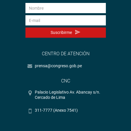
Beteta, decidió suspender la sesión y reiniciarla a las 3:30
pm.
PRENSA CONGRESO
Suscribirme
CENTRO DE ATENCIÓN
prensa@congreso.gob.pe
CNC
Palacio Legislativo Av. Abancay s/n.
Cercado de Lima
311-7777 (Anexo 7541)