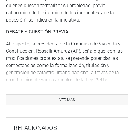
quienes buscan formalizar su propiedad, previa
calificación de la situación de los inmuebles y de la
posesión”, se indica en la iniciativa.
DEBATE Y CUESTIÓN PREVIA
Al respecto, la presidenta de la Comisión de Vivienda y
Construcción, Rosselli Amuruz (AP), señaló que, con las
modificaciones propuestas, se pretende potenciar las
competencias como la formalización, titulación y
generación de catastro urbano nacional a través de la
modificación de varios artículos de la Ley 29415.
Sin embargo, el congresista Alfredo Pariona (BS) señaló
que la propuesta solo resta de competencias a las
VER MÁS
municipalidades otorgándoles sus funciones a Cofopri,
que muchas veces actúa de forma política.
A su turno, el vocero de Alianza para el Progreso (APP),
RELACIONADOS
Alejandro Soto Reyes, manifestó que la iniciativa también