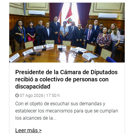
busca modificar la Ley Orgánica de Municipalidades, que
son las encargadas exclusivas de diseñar y ejecutar los
planes de renovación urbana, por lo que consideró que se
debe analizar nuevamente a fin de escuchar la opinión de
las municipalidades del país.
“La Municipalidad Metropolitana de Lima ha considerado
que este proyecto no debe ser viable, en consecuencia,
propongo una cuestión previa”, dijo Soto Reyes, que luego
tuvo el respaldo de las bancadas.
Presidente de la Cámara de Diputados
recibió a colectivo de personas con
OFICINA DE COMUNICACIONES E IMAGEN
discapacidad
INSTITUCIONAL
07 Ago 2026 | 17:50 h
Con el objeto de escuchar sus demandas y
establecer los mecanismos para que se cumplan
los alcances de la...
Leer más >