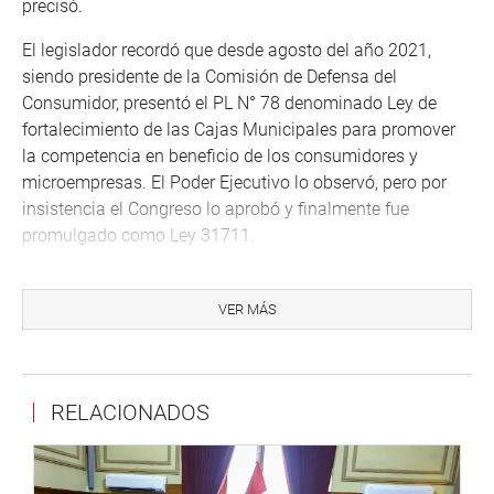
precisó.
El legislador recordó que desde agosto del año 2021,
siendo presidente de la Comisión de Defensa del
Consumidor, presentó el PL N° 78 denominado Ley de
fortalecimiento de las Cajas Municipales para promover
la competencia en beneficio de los consumidores y
microempresas. El Poder Ejecutivo lo observó, pero por
insistencia el Congreso lo aprobó y finalmente fue
promulgado como Ley 31711.
Luna Gálvez refirió que la tarea que no fue fácil, debido a
la fuerte presión de la Asociación de Bancos y de la
VER MÁS
propia Superintendencia de Banca.
Dijo que el mercado financiero peruano es uno de los más
concentrados de Latinoamérica, no existe una real
RELACIONADOS
competencia. Los cuatro bancos concentran el 84% de los
depósitos y el 85% de los créditos, lo que se traduce en
elevadas tasas de intereses para los préstamos y