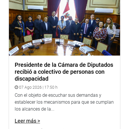
fref=ts
Twitter:
https://twitter.com/congresoperu
<
https://twitter.c
Youtube:
http://www.youtube.com/congresoperu
<
http://ww
Soundcloud:
https://soundcloud.com/radiocongreso
<
https:
Sistema de Archivo Fotográfico
(SAF):
http://www4.congreso.gob.pe/fotografia.asp
Presidente de la Cámara de Diputados
recibió a colectivo de personas con
discapacidad
07 Ago 2026 | 17:50 h
Con el objeto de escuchar sus demandas y
establecer los mecanismos para que se cumplan
los alcances de la...
Leer más >