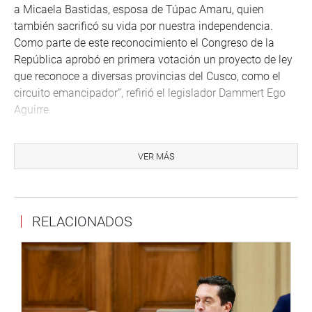
a Micaela Bastidas, esposa de Túpac Amaru, quien
también sacrificó su vida por nuestra independencia.
Como parte de este reconocimiento el Congreso de la
República aprobó en primera votación un proyecto de ley
que reconoce a diversas provincias del Cusco, como el
circuito emancipador”, refirió el legislador Dammert Ego
Aguirre.
También dio a conocer que dicho proyecto tomará en
cuenta a Túpac Amaru, en las conmemoraciones por el
VER MÁS
Bicentenario del Perú, y que el día de mañana estará en la
ciudad del Cusco, provincia de Canas, donde participara
en los actos conmemorativos por el 237 aniversario de la
RELACIONADOS
gesta emancipadora de Túpac Amaru II y Micaela
Bastidas.
La ceremonia se llevó a cabo en la sala principal del
Panteón de los Próceres de la Independencia, ubicado en
el parque Universitario del Cercado de Lima, donde previo