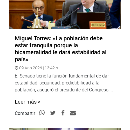
al acto central, se llevó a cabo diversos actos culturales
como la ofrenda a la tierra a cargo del grupo Inka Perú,
entre otros colectivos sociales que escenificaron la lucha
y gesta de Túpac Amaru. (FAA).
Miguel Torres: «La población debe
estar tranquila porque la
bicameralidad le dará estabilidad al
país»
09 Ago 2026 | 13:42 h
El Senado tiene la función fundamental de dar
PRENSA – CONGRESO 3-11-2017
estabilidad, seguridad, predictibilidad a la
población, aseguró el presidente del Congreso,...
Leer más >
Puede encontrar más información en nuestra página web
y redes sociales.
Compartir
http://www.congreso.gob.pe/
Facebook:
https://www.facebook.com/congresodelarepublic