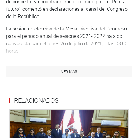
de concertar y encontrar el mejor camino para el Perú a
futuro”, comentó en declaraciones al canal del Congreso
de la República.
La sesión de elección de la Mesa Directiva del Congreso
para el periodo anual de sesiones 2021- 2022 ha sido
convocada para el lunes 26 de julio de 2021, a las 08:00
horas.
Según el artículo 12 del Reglamento del Congreso, serán
proclamados “miembros electos de la Mesa Directiva a
VER MÁS
los candidatos de la lista que hayan logrado obtener un
número de votos igual o superior a la mayoría simple de
congresistas concurrentes”.
RELACIONADOS
También, señala que “si ninguna lista obtiene mayoría
simple, se efectuará siguiendo el mismo procedimiento,
una segunda votación entre las dos listas con mayor
número de votos, proclamándose a los candidatos de la
lista que obtenga mayor votación”.