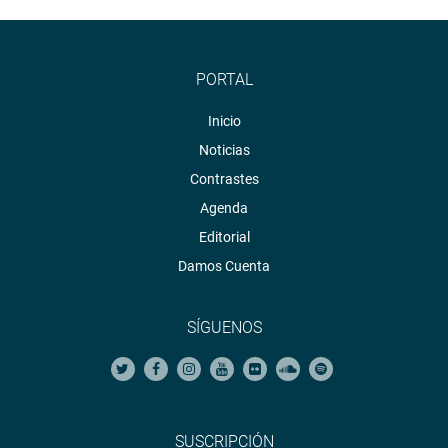
PORTAL
Inicio
Noticias
Contrastes
Agenda
Editorial
AREQUIPA
Damos Cuenta
Asimismo, el legislador Esdras Medina Minaya estuvo en
Arequipa junto al gerente regional de la Contraloría de
SÍGUENOS
Arequipa, Samuel Rivera Vásquez, con quien realizó una
visita de campo al Puente Arequipa-La Joya, como parte
de su semana de representación.
“Este proyecto es clave para mejorar la conectividad,
reducir tiempos de transporte y promover el desarrollo
SUSCRIPCIÓN