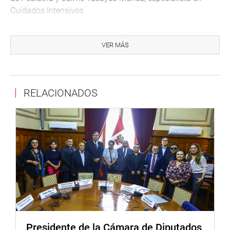
Cuidados Intensivos.
La mesa de trabajo tuvo el objetivo de comprender en
profundidad los cuidados paliativos, pues según los
VER MÁS
especialistas, Perú aún carece de suficientes servicios,
programas de capacitación y grupos de investigación.
Por su parte, el congresista José Cueto Aservi, se reunió
RELACIONADOS
con Ángela Morales Sánchez y con Marco Antonio Cortez
Encinas, representantes del Colegio de Estadísticos del
Perú, con quienes dialogó acerca de la Ley del Trabajo del
Profesional Estadístico.
Presidente de la Cámara de Diputados