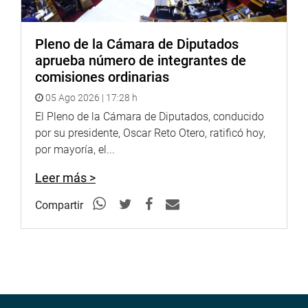
Pleno de la Cámara de Diputados
aprueba número de integrantes de
comisiones ordinarias
La referida iniciativa legislativa busca ayudar al cierre de
brechas de viviendas en el caso de los peruanos
05 Ago 2026 | 17:28 h
retornados, asimismo será una oportunidad de inversión
El Pleno de la Cámara de Diputados, conducido
para los Peruanos Residentes en el Extranjero.
por su presidente, Oscar Reto Otero, ratificó hoy,
por mayoría, el...
OFICINA DE COMUNICACIONES E IMAGEN
Leer más >
INSTITUCIONAL
Compartir