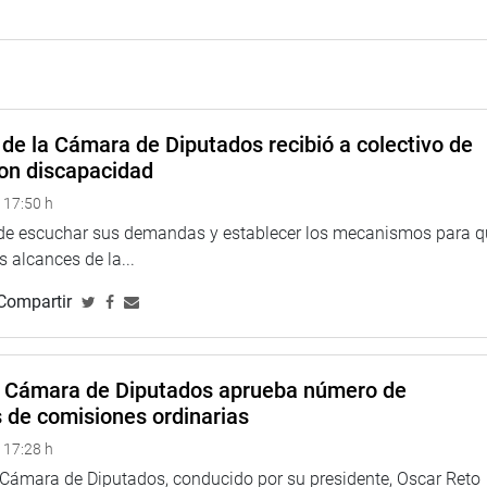
ú no tiene ninguna deuda con su país, ni en el aspecto
 en que actualmente las relaciones pasan por una situación
os suscritos en la reunión del gabinete binacional realizado en
de la Cámara de Diputados recibió a colectivo de
on discapacidad
 17:50 h
na web y redes sociales.
 de escuchar sus demandas y establecer los mecanismos para 
 alcances de la...
Compartir
larepublicadelperu?fref=ts
//twitter.com/congresoperu>
a Cámara de Diputados aprueba número de
<http://www.youtube.com/congresoperu>
s de comisiones ordinarias
eso
<https://soundcloud.com/radiocongreso>
 17:28 h
a Cámara de Diputados, conducido por su presidente, Oscar Reto
4.congreso.gob.pe/fotografia.asp