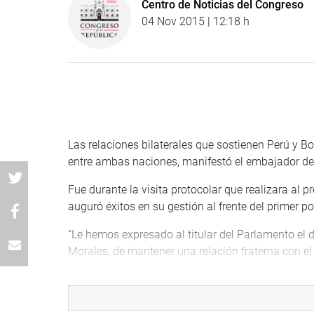
Centro de Noticias del Congreso
04 Nov 2015 | 12:18 h
Las relaciones bilaterales que sostienen Perú y Bo
entre ambas naciones, manifestó el embajador del
Fue durante la visita protocolar que realizara al pr
auguró éxitos en su gestión al frente del primer p
“Le hemos expresado al titular del Parlamento el d
Morales, de mantener una relación fraterna con el 
En ese sentido, el embajador calificó como impor
institución que cumple un rol vital en el fortalec