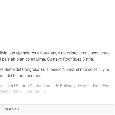
livia son ejemplares y fraternas, y no existe temas pendientes
 país altiplánico en Lima, Gustavo Rodríguez Ostria.
esidente del Congreso, Luis Iberico Núñez, el miércoles 4, y le
oder del Estado peruano.
eseo del Estado Plurinacional de Bolivia y del presidente Evo
Perú”, dijo el diplomático.
tante su presencia en el Congreso peruano porque es la
imiento y dinamismo de los vínculos entre los dos países.
VER MÁS