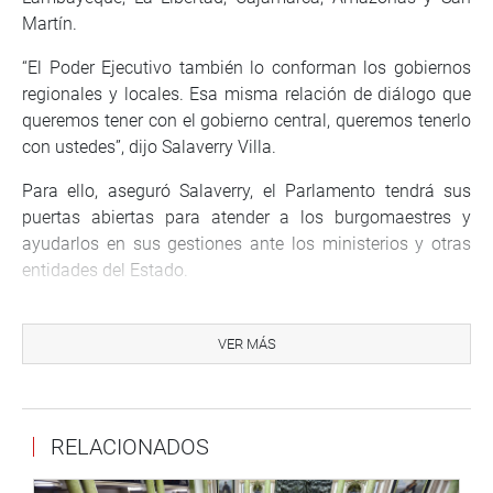
Martín.
“El Poder Ejecutivo también lo conforman los gobiernos
regionales y locales. Esa misma relación de diálogo que
queremos tener con el gobierno central, queremos tenerlo
con ustedes”, dijo Salaverry Villa.
Para ello, aseguró Salaverry, el Parlamento tendrá sus
puertas abiertas para atender a los burgomaestres y
ayudarlos en sus gestiones ante los ministerios y otras
entidades del Estado.
“Los vamos a ayudar a traer a sus regiones los
presupuestos que requieren no solo para obras de
VER MÁS
infraestructura, sino también para programas de
capacitación, para lucha contra la violencia familiar y a la
mujer y otros que necesiten sus gestiones”, detalló.
RELACIONADOS
El presidente del Congreso informó que, además de la
Oficina Técnica de enlace con los gobiernos regionales y