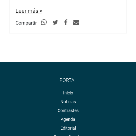
Presidenta de la Junta de Fiscales Superiores del
Leer más >
Ministerio Público de Chiclayo.
Compartir
Se abordarán temas referidos a la transferencia de la
gestión de gobierno, seguridad ciudadana, lucha contra
la corrupción, medidas preventivas, defensa del medio
ambiente y protección de la mujer, de los niños y
poblaciones vulnerables, entre otros. (ACV)
PRENSA-CONGRESO
PORTAL
Inicio
Noticias
Contrastes
Agenda
Editorial