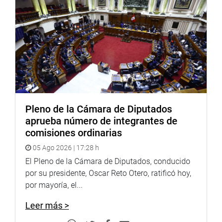
locales, la Mesa Directiva ha decidido tener un contacto
más cercano con las autoridades locales, para lo cual
implementará una oficina dentro del Palacio Legislativo
para brindarles asistencia técnica y asesoría y puedan
gestionar sus citas con los funcionarios de los ministerios
que requieran.
En otro momento, el titular del Parlamento hizo un
llamado a las nuevas autoridades regionales y locales,
Pleno de la Cámara de Diputados
que asumirán funciones en enero próximo, a promover el
aprueba número de integrantes de
desarrollo y la economía local de sus comunidades, pero
comisiones ordinarias
de la mano con una lucha frontal contra la corrupción.
05 Ago 2026 | 17:28 h
“Si hay algo que ha generado un retraso enorme e
El Pleno de la Cámara de Diputados, conducido
irreparable a nuestro país, son los altos índices de
por su presidente, Oscar Reto Otero, ratificó hoy,
corrupción que hemos vivido en los últimos años. La
por mayoría, el...
población espera de nosotros que asumamos ese reto y
compromiso de hacerle frente a la corrupción”, indicó.
Leer más >