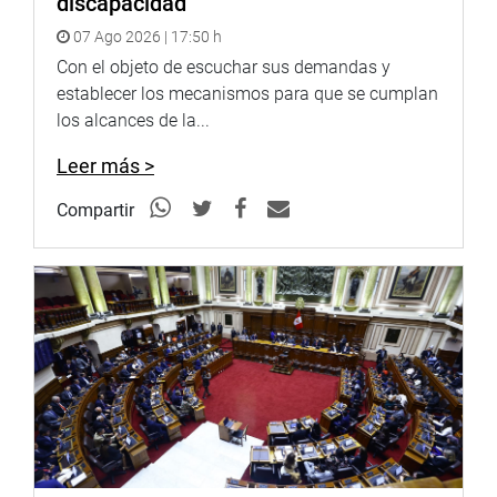
discapacidad
laborales de este grupo de trabajadores. “Se trata de
07 Ago 2026 | 17:50 h
otorgarles un trabajo digno y decente”.
Con el objeto de escuchar sus demandas y
En tanto, María Melgarejo (FP) sostuvo que este proyecto
establecer los mecanismos para que se cumplan
de ley incide directamente en el bien común, y Francisco
los alcances de la...
Petrozzi (FP) afirmó que se trata de una cuestión de
altruismo y derechos.
Leer más >
Con la aprobación de esta ley se establecen normas
Compartir
mínimas de protección basadas en los estándares
mundiales de derechos laborales para los trabajadores y
trabajadoras del hogar; tales como en términos y
condiciones de empleo, horas de trabajo, remuneración
mínima, seguridad social y salud, entre otros.(WHS)