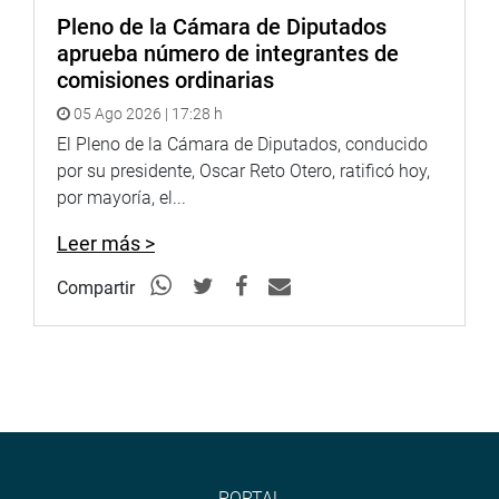
CENTRO DE NOTICIAS
Pleno de la Cámara de Diputados
aprueba número de integrantes de
PRENSA-CONGRESO 14-6-18
comisiones ordinarias
05 Ago 2026 | 17:28 h
El Pleno de la Cámara de Diputados, conducido
Puede encontrar más información en nuestra página web
por su presidente, Oscar Reto Otero, ratificó hoy,
y redes sociales.
por mayoría, el...
Leer más >
Heraldo
:
goo.gl/Ty5Tto
Compartir
Portal:
http://www.congreso.gob.pe/
Facebook:
https://goo.gl/s5t7XN
Twitter:
https://goo.gl/iMywRR
YouTube:
https://goo.gl/VBXBNk
Radio:
goo.gl/hMwTg1
PORTAL