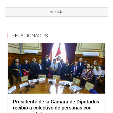
Del mismo modo, la legisladora Indira Huilca (NP) indicó
que “es una obligación la aprobación de esta ley”, pues
VER MÁS
con ella “estamos cumpliendo con un convenio
internacional y con una obligación que esperan alcanzar
las trabajadoras y trabajadores del hogar”. Remarcó que
RELACIONADOS
es una ley para equiparar derechos sociales y laborales, y
que otorgará condiciones dignas y decentes para este
grupo laboral.
Asimismo, la congresista Tania Pariona (NP) declaró que
se está subsanando la ratificación a un convenio que
debió aprobarse hace varios años. Manifestó, además,
que es una ley justa como para cualquier otro trabajador.
“Los trabajadores y trabajadoras del hogar aportan al PBI,
pero en el crecimiento de la economía no siempre son
tomadas en cuenta”.
Presidente de la Cámara de Diputados
Gloria Montenegro (APP) expresó su apoyo a la propuesta
recibió a colectivo de personas con
pues consideró importante reconocer los derechos