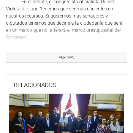
En el debate, el congresista oficialista Gilbert
Violeta dijo que “tenemos que ser más eficientes en
nuestros recursos. Si queremos más senadores y
diputados tenemos que decirle a la ciudadanía que será
en un marco que no alterará el marco presupuestal del
Congreso”.
Lo peor que puede ocurrir es que la población
asuma que el Parlamento quiere incrementar el gasto
VER MÁS
público. Entonces nuestra propuesta va por si vamos a
incrementar el número hablamos dentro de un límite
presupuestal, comentó Arana.
RELACIONADOS
Propuso que se “ponga un candado” al
presupuesto del Congreso, que no sobrepase el 0,45% del
presupuesto del sector público.
Sobre este último punto, la congresista Úrsula
Letona dijo que afirmar aquello era “una barbaridad”, que
era gravísimo y un error tratar de fijar un presupuesto a un