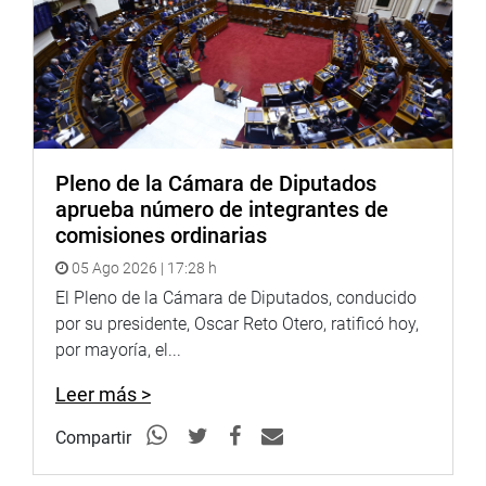
senadores por cada departamento, y que la
representación de la Cámara de Diputados sea un tema
de desarrollo constitucional. Sugirió que Lima se
convierta en un distrito electoral múltiple.
Pleno de la Cámara de Diputados
aprueba número de integrantes de
PRENSA-CONGRESO
comisiones ordinarias
05 Ago 2026 | 17:28 h
27-9-2018
El Pleno de la Cámara de Diputados, conducido
por su presidente, Oscar Reto Otero, ratificó hoy,
por mayoría, el...
Puede encontrar más información en nuestra página web
y redes sociales.
Leer más >
Compartir
Heraldo
:
goo.gl/Ty5Tto