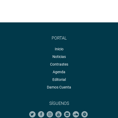
Portal:
http://www.congreso.gob.pe/
Facebook:
https://goo.gl/s5t7XN
Twitter:
https://goo.gl/iMywRR
YouTube:
https://goo.gl/VBXBNk
PORTAL
Radio:
goo.gl/hMwTg1
Inicio
fotografia.congreso.gob.pe
Noticias
Contrastes
Agenda
Editorial
Damos Cuenta
SÍGUENOS