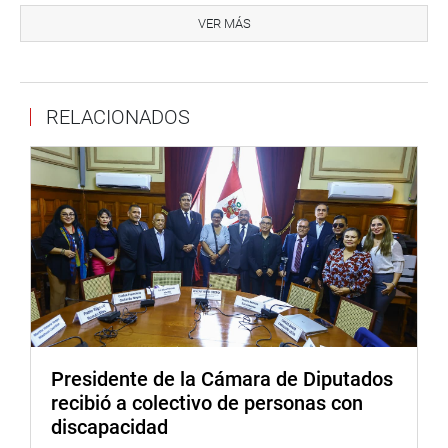
VER MÁS
Puede encontrar más información en nuestra página web
y redes sociales.
http://www.congreso.gob.pe/
RELACIONADOS
Facebook:
https://www.facebook.com/congresoperu
Twitter:
https://twitter.com/congresoperu
Youtube:
http://www.youtube.com/congresoperu
Soundcloud:
https://soundcloud.com/radiocongreso
Presidente de la Cámara de Diputados
recibió a colectivo de personas con
discapacidad