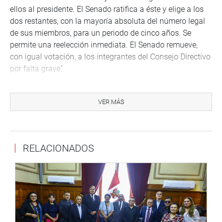
ellos al presidente. El Senado ratifica a éste y elige a los
dos restantes, con la mayoría absoluta del número legal
de sus miembros, para un periodo de cinco años. Se
permite una reelección inmediata. El Senado remueve,
con igual votación, a los integrantes del Consejo Directivo
por falta grave”.
La propuesta legal, en su segundo artículo, modifica el
numeral 6 del artículo 102-A de la Constitución Política
VER MÁS
del Perú, en los siguientes términos:
“Artículo 102-A. Son atribuciones del Senado:
6. Elegir a dos directores del Consejo Directivo del
RELACIONADOS
Instituto Nacional de Defensa de la Competencia y de la
Protección de la Propiedad Intelectual y ratificar la
designación de su presidente con la mayoría absoluta del
número legal de sus miembros y removerlos por falta
grave con igual votación.
La fórmula legal contiene, además, dos disposiciones