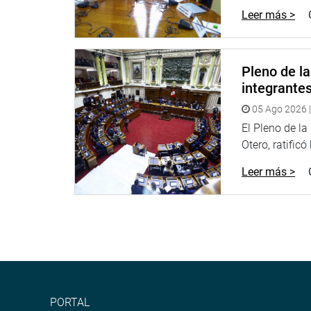
Leer más >
en una refinería que hará que el combustible cue
encontrar a los responsables que han tomado deci
forado de más de tres mil millones de dólares al pa
Pleno de l
De igual manera, refirió que los funcionarios de
integrante
una empresa energética y estratégica para la seg
quiera vender o no.
05 Ago 2026 |
El Pleno de l
VISITA INOPINADA
Otero, ratificó
Durante la sesión, el congresista Del Castillo plan
Leer más >
para ver “In situ” el proyecto, a lo que se sumó la
Salaverry indicó que en la próxima sesión será vi
El parlamentario señaló que el cronograma de tra
parte de la junta de accionistas de Petroperú y de
LOS EXPERTOS
PORTAL
Durante la sesión se presentaron los especialista