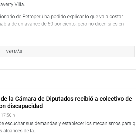
averry Villa.
onario de Petroperú ha podido explicar lo que va a costar
habla de un avance de 60 por ciento, pero no dicen si es en
ecido al gasoducto en el que se tenía los ingresos
 gobierno le dijo a Odebrecht que si no llegaba a pasar el gas que
VER MÁS
n, el Estado le pagaría hasta 920 millones de dólares al año.
entable para el Perú y que todos los peruanos de las próximas
ltos de la región y asumir la deuda del proyecto.
ar 95 mil barriles diarios, pero que el Perú solo produce 35 mil,
de la Cámara de Diputados recibió a colectivo de
tados desde Ecuador.
on discapacidad
 17:50 h
la medida del país vecino porque solo puede procesar petróleo
ro que se extrae de los lotes peruanos 192, 64 y 67”, anotó.
 de escuchar sus demandas y establecer los mecanismos para 
 alcances de la...
millones de dólares hasta hoy-porque la cifra puede aumentar-