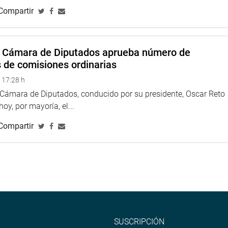
Compartir
ste más. Eso no tiene sentido y obviamente vamos a tener que
siones administrativas y políticas que le van a generar un
ís”, dijo.
a Cámara de Diputados aprueba número de
 Petroperú no pueden explicar sus anuncios de modernización en
s de comisiones ordinarias
uridad del país cuando su petróleo depende que Ecuador lo
 17:28 h
a Cámara de Diputados, conducido por su presidente, Oscar Reto
 hoy, por mayoría, el...
teó la realización de una visita a las instalaciones de Petroperú
Compartir
 congresista Nelly Cuadros Candia (FP).
sto el pedido y se tomará la medida del caso.
bajo comprende la invitación de exministros que formaron
 Energía y Minas, que tomaron parte de las decisiones.
SUSCRIPCIÓN
s en petróleo Cesar Felipe Gutiérrez Peña y Juan Jorge