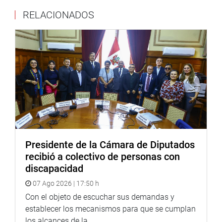
RELACIONADOS
PRENSA-CONGRESO 3-10-2018
Puede encontrar más información en nuestra página web
y redes sociales.
Heraldo
:
goo.gl/Ty5Tto
Portal:
http://www.congreso.gob.pe/
Presidente de la Cámara de Diputados
Facebook:
https://goo.gl/s5t7XN
recibió a colectivo de personas con
Twitter:
https://goo.gl/iMywRR
discapacidad
YouTube:
https://goo.gl/VBXBNk
07 Ago 2026 | 17:50 h
Radio:
Con el objeto de escuchar sus demandas y
goo.gl/hMwTg1
fotografia.congreso.gob.pe
establecer los mecanismos para que se cumplan
los alcances de la...