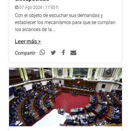
07 Ago 2026 | 17:50 h
Youtube:
http://www.youtube.com/congresoperu
<
http://ww
Con el objeto de escuchar sus demandas y
Soundcloud:
https://soundcloud.com/radiocongreso
<
https:
establecer los mecanismos para que se cumplan
los alcances de la...
Sistema de Archivo Fotográfico
(SAF):
http://www4.congreso.gob.pe/fotografia.asp
Leer más >
Compartir