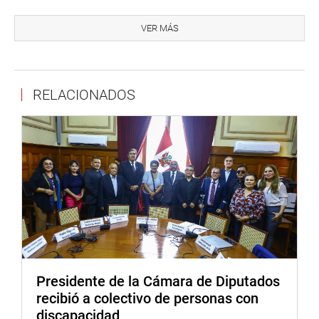
Se estima que se necesita al menos 10 plantas de
tratamiento de aguas residuales.
VER MÁS
Participan en esta sesión descentralizada, los
congresistas Lucio Ávila, Moisés Mamani, Oracio Pacori,
Jorge Castro, Edilberto Curro, Jorge Quintanilla y Miguel
RELACIONADOS
Román.
PRENSA-CONGRESO 17-11-17
Puede encontrar más información en nuestra página web
y redes sociales.
http://www.congreso.gob.pe/
Facebook:
https://www.facebook.com/congresodelarepublic
Presidente de la Cámara de Diputados
fref=ts
recibió a colectivo de personas con
Twitter:
https://twitter.com/congresoperu
<
https://twitter.c
discapacidad