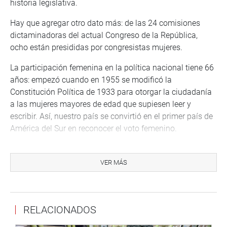
historia legislativa.
Hay que agregar otro dato más: de las 24 comisiones
dictaminadoras del actual Congreso de la República,
ocho están presididas por congresistas mujeres.
La participación femenina en la política nacional tiene 66
años: empezó cuando en 1955 se modificó la
Constitución Política de 1933 para otorgar la ciudadanía
a las mujeres mayores de edad que supiesen leer y
escribir. Así, nuestro país se convirtió en el primer país de
América del Sur en reconocer el voto femenino.
Las primeras mujeres parlamentarias elegidas por voto
popular en los comicios generales de 1956 fueron: Irene
VER MÁS
Silva Linares de Santolalla, la primera y única senadora
por Cajamarca, y ocho diputadas: Manuela Billinghurst
López (Lima), Alicia Blanco Montesinos de Salinas
RELACIONADOS
(Junín), Lola Blanco Montesinos de La Rosa Sánchez
(Áncash), María Mercedes Colina Lozano de Gotuzzo (La