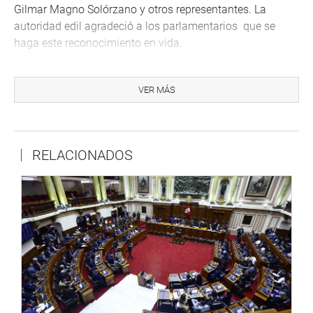
Gilmar Magno Solórzano y otros representantes. La
autoridad edil agradeció a los parlamentarios que se
haga este reconocimiento en vida.
En esta mesa de trabajo se realizó el reconocimiento a
15 personas que aportaron en esta cultura afroperuana.
VER MÁS
Los parlamentarios recorrieron la Casa Museo de
arquitectura colonial donde se exhiben mobiliario y
cuadros que rememoran la independencia de nuestro
RELACIONADOS
país. (AP)
CENTRO DE NOTICIAS
PRENSA-CONGRESO 29-08-18