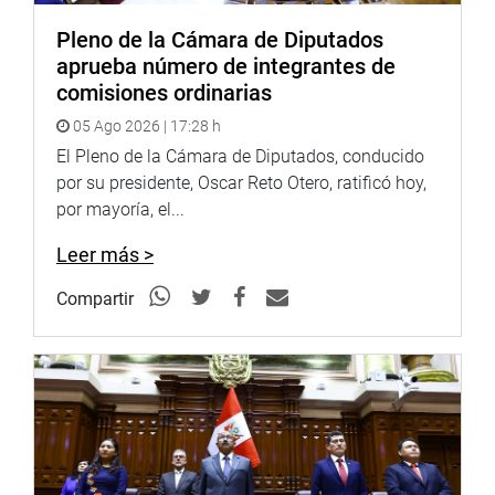
Pleno de la Cámara de Diputados
aprueba número de integrantes de
Puede encontrar más información en nuestra página web
comisiones ordinarias
y redes sociales.
05 Ago 2026 | 17:28 h
El Pleno de la Cámara de Diputados, conducido
por su presidente, Oscar Reto Otero, ratificó hoy,
Heraldo
:
goo.gl/Ty5Tto
por mayoría, el...
Portal:
http://www.congreso.gob.pe/
Leer más >
Facebook:
https://goo.gl/s5t7XN
Compartir
Twitter:
https://goo.gl/iMywRR
YouTube:
https://goo.gl/VBXBNk
Radio:
goo.gl/hMwTg1
fotografia.congreso.gob.pe