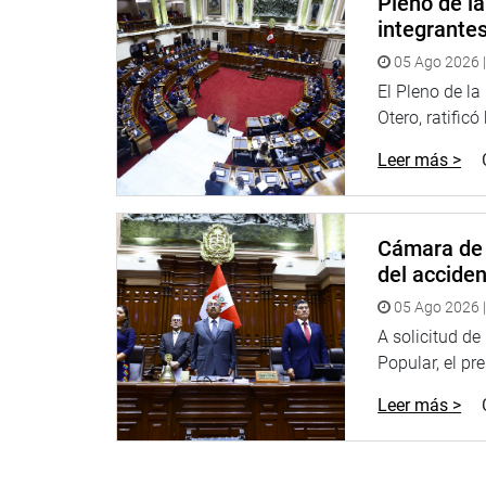
Pleno de l
integrante
05 Ago 2026 |
El Pleno de l
Otero, ratificó
Leer más >
Cámara de 
del accide
05 Ago 2026 |
A solicitud d
Popular, el pr
Leer más >