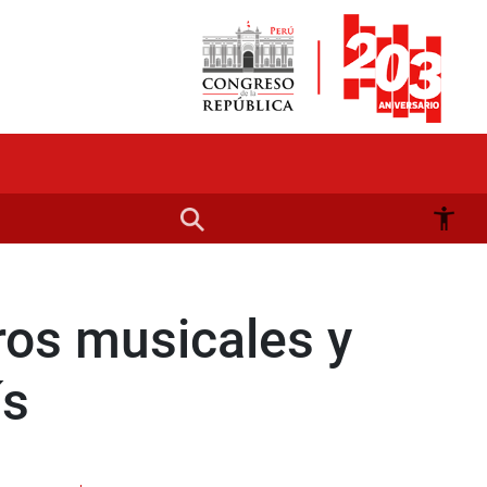
ros musicales y
ís