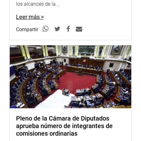
los alcances de la...
a personas naturales o jurídicas, peruanas y/o extranjera,
que han destacado y realizado aportes para el desarrollo
Leer más >
y fomento del arte y cultura en el Perú.
Compartir
Sociedades de gestión colectiva
En otro momento de la sesión se recibió a los
representantes de las sociedades de gestión colectiva
como son Asociación Peruana de Autores y Compositores
(APDAYC); Sociedad Nacional de Intérpretes y Ejecutantes
de la Música (SONIEM) y Unión Peruana de Productores
Fonográficos (UNIMPRO), quienes mostraron sus
posiciones respecto a la propuesta de la conformación de
la Cámara de las Sociedades de Gestión de la Música.
Francisco Petrozzi sostuvo que es importante, ahora más
Pleno de la Cámara de Diputados
que nunca, sociabilizar los alcances de la Ley del
aprueba número de integrantes de
Trabajador del Arte que esta vez sí toca temas de
comisiones ordinarias
derechos de pensiones y tributación para discutirlos con