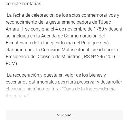
complementarias.
La fecha de celebración de los actos conmemorativos y
reconocimiento de la gesta emancipadora de Túpac
Amaru II se consigna el 4 de noviembre de 1780 y deberá
ser incluida en la Agenda de Conmemoración del
Bicentenario de la Independencia del Perú que será
elaborada por la Comisión Multisectorial creada por la
Presidencia del Consejo de Ministros ( RS.Nª 246-2016-
PCM).
La recuperación y puesta en valor de los bienes y
escenarios patrimoniales permitirá preservar y desarrollar
el circuito histórico-cultural “Cuna de la Independencia
Americana”.
También por unanimidad se aprobó declarar la
intangibilidad y reconocimiento como área natural
VER MÁS
protegida, los bosques de piedra de Negropampa,
Chucumarca, El Timbo, Auque, El Mirador y