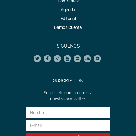
y redes sociales.
Contrastes
http://www.congreso.gob.pe/
Agenda
Facebook:
Editorial
https://www.facebook.com/congresodelarepublicadelperu?
Damos Cuenta
fref=ts
Twitter:
https://twitter.com/congresoperu
<
https://twitter.com/congresoperu
>
SÍGUENOS
Youtube:
http://www.youtube.com/congresoperu
<
http://www.youtube.com/congresoperu
>
Soundcloud:
https://soundcloud.com/radiocongreso
<
https://soundcloud.com/radiocongreso
>
SUSCRIPCIÓN
Sistema de Archivo Fotográfico (SAF):
http://www4.congreso.gob.pe/fotografia.asp
Suscríbete con tu correo a
nuestro newsletter.