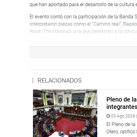
que han aportado para el desarrollo de la cultura e
El evento contó con la participación de la Banda 
interpretaron piezas como el “Camino real”, Raps
Wars: The Marshall, a la que deleitaron a la concu
PRENSA CONGRESO
Puede encontrar más información en nuestra pági
RELACIONADOS
http://www.congreso.gob.pe/
Facebook:
https://www.facebook.com/congresop
Pleno de l
Twitter:
https://twitter.com/congresoperu
integrante
Youtube:
http://www.youtube.com/congresoperu
Soundcloud:
https://soundcloud.com/radiocongr
05 Ago 2026 |
El Pleno de l
Otero, ratificó