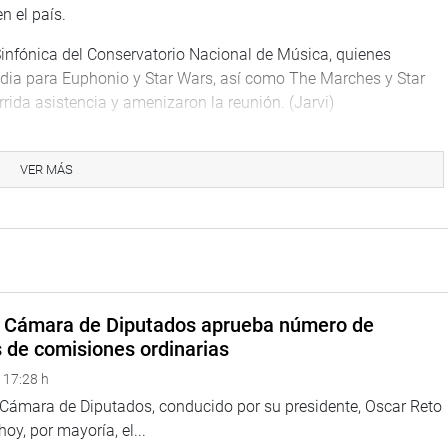
n el país.
Sinfónica del Conservatorio Nacional de Música, quienes
odia para Euphonio y Star Wars, así como The Marches y Star
rrida asistencia y amenizaron la reunión. (Jarvi)
VER MÁS
na web y redes sociales.
eru
a Cámara de Diputados aprueba número de
s de comisiones ordinarias
eso
 17:28 h
a Cámara de Diputados, conducido por su presidente, Oscar Reto
 hoy, por mayoría, el...