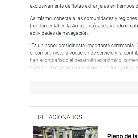
exclusivamente de flotas extranjeras en tiempos d
Asimismo, conecta a las comunidades y regiones má
(fundamental en la Amazonía), asegurando el cabot
actividades de navegación.
“Es un honor presidir esta importante ceremonia. 
el compromiso, la vocación de servicio y la con
han acompañado el desarrollo económico, comerci
es también reafirmar una visión de futuro y desarr
Manifestó que la marina mercante ha sido y cont
través de ella se moviliza la inmensa mayoría de 
mundo y permitiendo que nuestros productos llegu
historia de la asociación de mercantes ha fortaleci
que permitirá reflexionar sobre esta labor durante 
RELACIONADOS
competitividad logística, potenciar el transporte
marítima.
Pleno de l
Participaron en la ceremonia Humberto Montes, p