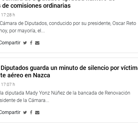
s de comisiones ordinarias
 la Marina Mercante, Jarle Choqueneyra; el capitán en actividad
d Vega Silva. De igual forma, asistieron los miembros del
 17:28 h
ú, entre otros invitados.
a Cámara de Diputados, conducido por su presidente, Oscar Reto
 hoy, por mayoría, el...
TUCIONAL
Compartir
Diputados guarda un minuto de silencio por vícti
nte aéreo en Nazca
 17:07 h
e la diputada Mady Yonz Núñez de la bancada de Renovación
esidente de la Cámara...
Compartir