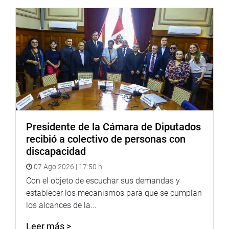
“El peso del equipaje de mano permitido en la cabina de
la aeronave tendrá como mínimo diez kilogramos, sin
costo alguno, pudiendo determinar la aerolínea nacional
o internacional pesos mayores al mínimo en las mismas
condiciones”, se precisa en la propuesta del artículo 102.
En la disposición complementaria final se detalla que el
Poder Ejecutivo adecua el Reglamento de la Ley de
Aeronáutica Civil del Perú a las modificaciones
dispuestas en la iniciativa en el plazo de 90 días hábiles
Presidente de la Cámara de Diputados
contados a partir de su vigencia.
recibió a colectivo de personas con
discapacidad
OFICINA DE COMUNICACIONES E IMAGEN
INSTITUCIONAL
07 Ago 2026 | 17:50 h
Con el objeto de escuchar sus demandas y
establecer los mecanismos para que se cumplan
los alcances de la...
Leer más >