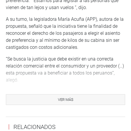
preferencia. “Estamos para legislar a las personas que
vienen de tan lejos y usan vuelos “, dijo.
A su turno, la legisladora María Acuña (APP), autora de la
propuesta, señaló que la iniciativa tiene la finalidad de
reconocer el derecho de los pasajeros a elegir el asiento
de preferencia y al mínimo de kilos de su cabina sin ser
castigados con costos adicionales.
“Se busca la justicia que debe existir en una correcta
relación comercial entre el consumidor y un proveedor (…)
esta propuesta va a beneficiar a todos los peruanos”,
alegó.
La propuesta modifica los artículos 101 y 102 de la Ley
27261. Sobre el primero se indica que todo pasajero que
VER MÁS
usa los vuelos comerciales nacionales o internacionales
tiene derecho a “elegir libremente el asiento de su
preferencia, sin realizar pago adicional, dentro de la
RELACIONADOS
categoría, tarifa o clase del servicio adquirido”.