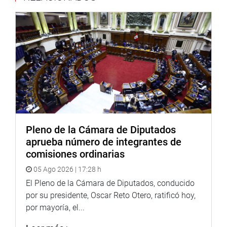
La congresista señaló que en el 2023 la policía reportó el
robo de más de 14 mil autos; y que muchos de ellos son
ofrecidos en el llamado “mercado negro” a cifras
exorbitantes.
Refirió que, en el 2022, las denuncias por robo de
vehículos tanto en Lima Metropolitana, como en
provincias se han registrado un total de 23 mil 789
unidades vehiculares, siendo Lima, el departamento con
mayor índice de robo, seguido por los de Piura y Loreto.
Pleno de la Cámara de Diputados
Empero, de acuerdo al Instituto Nacional de Estadística e
aprueba número de integrantes de
Informática, a nivel nacional la policía logró recuperar
comisiones ordinarias
siete mil 872 abandonados y cinco mil 872 capturados.
05 Ago 2026 | 17:28 h
A nivel de Lima, fueron recuperados cuatro mil 432
El Pleno de la Cámara de Diputados, conducido
unidades móviles que habían sido abandonados; mil 498
por su presidente, Oscar Reto Otero, ratificó hoy,
capturados.
por mayoría, el...
En el acto, tomaron parte 75 ex policías, miembros de la
asociación, que fueron homenajeados. Un ambiente