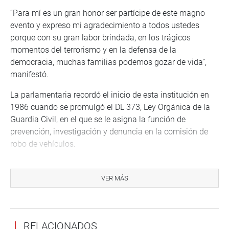
“Para mí es un gran honor ser partícipe de este magno
evento y expreso mi agradecimiento a todos ustedes
porque con su gran labor brindada, en los trágicos
momentos del terrorismo y en la defensa de la
democracia, muchas familias podemos gozar de vida”,
manifestó.
La parlamentaria recordó el inicio de esta institución en
1986 cuando se promulgó el DL 373, Ley Orgánica de la
Guardia Civil, en el que se le asigna la función de
prevención, investigación y denuncia en la comisión de
robo de vehículos.
Indicó que, al año siguiente, ante el aumento de robos, fue
creada la División de Investigación de Robo de Vehículos
VER MÁS
(DIROVE); y en 1988 se creó la División de Prevención e
Investigación de Robo de Vehículos (DIPROVE-PNP)
ROBOS DE AUTOS
RELACIONADOS