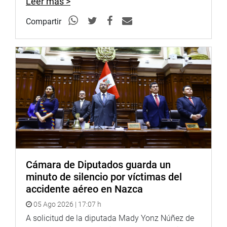
Leer más >
cálido y emotivo se vivió durante la ceremonia.
Compartir
En nombre de ellos Raúl Vigo Saavedra, presidente de la
asociación; y el general de la PNP, Dennis Alberto Pinto
Gutiérrez, agradecieron el acto en su honor y coincidieron
en señalar que, si tuvieran que elegir el destino de sus
vidas, elegirían nuevamente ser policías siempre.
OFICINA DE COMUNICACIONES E IMAGEN
INSTITUCIONAL
Cámara de Diputados guarda un
minuto de silencio por víctimas del
accidente aéreo en Nazca
05 Ago 2026 | 17:07 h
A solicitud de la diputada Mady Yonz Núñez de