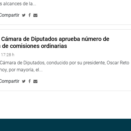
 alcances de la...
s de las Fuerzas Armadas”, manifestó.
Compartir
ocracia y sus instituciones tutelares, así como seguir
las entidades del Estado. Resaltó el reconocimiento de la
n dado a nuestra patria.
a Cámara de Diputados aprueba número de
 de diplomas de reconocimiento a todos los militares y policías
s de comisiones ordinarias
, por su valía y patriotismo. Entre ellos estuvo el exguardia
 17:28 h
a Cámara de Diputados, conducido por su presidente, Oscar Reto
TUCIONAL
 hoy, por mayoría, el...
Compartir