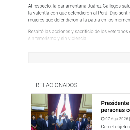
Al respecto, la parlamentaria Juárez Gallegos salud
la valentía con que defendieron al Perú. Dijo sent
mujeres que defendieron a la patria en los moment
Resaltó las acciones y sacrificio de los veteranos
sin terrorismo y sin violencia.
RELACIONADOS
Presidente 
personas c
07 Ago 2026 |
“Nuestro reconocimiento eterno a quienes sacrifi
Con el objeto
valentía defendieron nuestro territorio. Que su ej