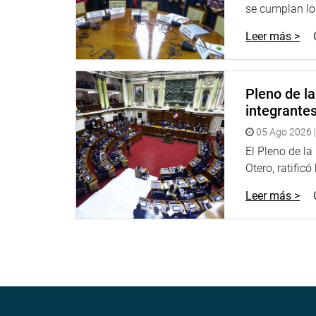
se cumplan los
general, y a las futuras generaciones de miembro
Leer más >
Dijo mantener su compromiso en defensa de la dem
trabajando en los temas de fiscalización a todas 
ciudadanía a los veteranos de guerra que tanto ha
Pleno de l
Al término de la ceremonia, la legisladora entregó
integrante
en situación de retiro que participaron en el evento
05 Ago 2026 |
republicano, José Enrique Castañeda.
El Pleno de l
OFICINA DE COMUNICACIONES E IMAGEN INSTI
Otero, ratificó
Leer más >