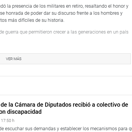
ó la presencia de los militares en retiro, resaltando el honor y
irse honrada de poder dar su discurso frente a los hombres y
os más difíciles de su historia.
 de guerra que permitieron crecer a las generaciones en un país
VER MÁS
de la Cámara de Diputados recibió a colectivo de
on discapacidad
 17:50 h
caron sus vidas en defensa a la patria que con honor y mucha
 de escuchar sus demandas y establecer los mecanismos para 
emplo de valía y patriotismo se proyecte a la población en