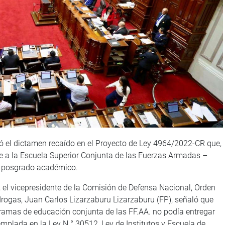
bó el dictamen recaído en el Proyecto de Ley 4964/2022-CR que,
ce a la Escuela Superior Conjunta de las Fuerzas Armadas –
e posgrado académico.
va, el vicepresidente de la Comisión de Defensa Nacional, Orden
 drogas, Juan Carlos Lizarzaburu Lizarzaburu (FP), señaló que
gramas de educación conjunta de las FF.AA. no podía entregar
plada en la Ley N.° 30512, Ley de Institutos y Escuela de