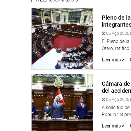
embargo, ese pedido no alcanzó los votos necesar
El dictamen fue exonerado de segunda votación, c
Pleno de l
para su eventual promulgación.
integrante
05 Ago 2026 |
OFICINA DE COMUNICACIONES E IMAGEN INSTI
El Pleno de l
Otero, ratificó
Leer más >
Cámara de 
del accide
05 Ago 2026 |
A solicitud d
Popular, el pr
Leer más >