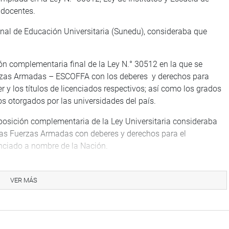
 docentes.
onal de Educación Universitaria (Sunedu), consideraba que
ión complementaria final de la Ley N.° 30512 en la que se
erzas Armadas – ESCOFFA con los deberes y derechos para
r y los títulos de licenciados respectivos; así como los grados
s otorgados por las universidades del país.
sposición complementaria de la Ley Universitaria consideraba
las Fuerzas Armadas con deberes y derechos para el
cenciado a nombre de la Nación.
esista Jorge Montoya Manrique (RP), manifestó que la Escuela
iene funcionando desde el 2008, adecuará su plan de estudios
VER MÁS
etida a una cuestión previa a solicitud del congresista Elías
mbién por la Comisión de Educación, Juventud y Deporte. Sin