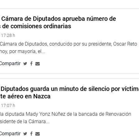
ios.
on lo que quedó expedito para ser enviado al Poder Ejecutivo
a Cámara de Diputados aprueba número de
s de comisiones ordinarias
 17:28 h
TUCIONAL
a Cámara de Diputados, conducido por su presidente, Oscar Reto
 hoy, por mayoría, el...
Compartir
Diputados guarda un minuto de silencio por vícti
nte aéreo en Nazca
 17:07 h
e la diputada Mady Yonz Núñez de la bancada de Renovación
esidente de la Cámara...
Compartir