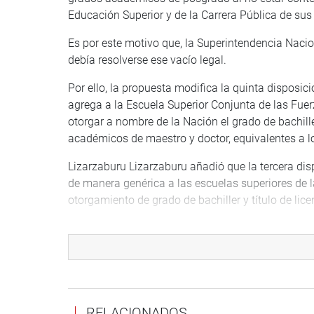
Educación Superior y de la Carrera Pública de sus
Es por este motivo que, la Superintendencia Naci
debía resolverse ese vacío legal.
Por ello, la propuesta modifica la quinta disposic
agrega a la Escuela Superior Conjunta de las Fu
otorgar a nombre de la Nación el grado de bachille
académicos de maestro y doctor, equivalentes a lo
Lizarzaburu Lizarzaburu añadió que la tercera di
de manera genérica a las escuelas superiores de 
otorgamiento de grado de bachiller y título de li
Por su parte, el autor del proyecto de ley, congr
Superior Conjunta de las Fuerzas Armadas, que v
a los requisitos de la Ley Universitaria.
Cabe señalar que, la propuesta legislativa fue som
Varas Meléndez (PB) para que sea dictaminada ta
RELACIONADOS