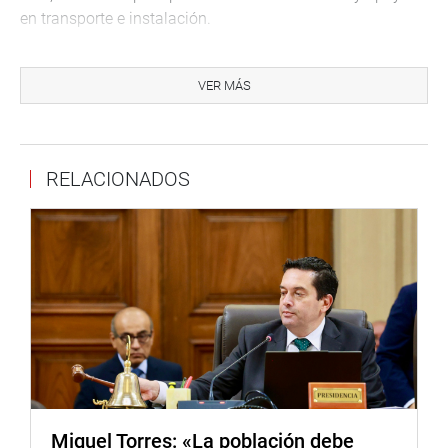
en transporte e instalación.
El evento, que incluyó la entrega de resoluciones
directorales regionales y trofeos a los educadores
VER MÁS
triunfadores, culminó de manera exitosa. El programa
oficial también incluyó las palabras de la directora
regional de Educación de Lima, Rufina Cisneros Flores; la
RELACIONADOS
asesora de gerencia ejecutiva del FONDEP, Cristina Flores
Herrera; el presidente del Consejo Nacional de Educación,
Luis Guillermo Lescano Sáenz; y la gobernadora regional
de Lima, Rosa Vásquez Cuadrado.
OFICINA DE COMUNICACIONES E IMAGEN
INSTITUCIONAL
Miguel Torres: «La población debe